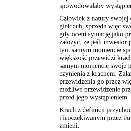
spowodowałaby wystąpien
Człowiek z natury swojej c
giełdach, sprzeda więc sw
gdy oceni sytuację jako
założyć, że jeśli inwestor
tym samym momencie sprz
większość przewidzi krac
samym momencie swoje pa
czynienia z krachem. Za
przewidzenia go przez więk
możliwe przewidzenie prz
przed jego wystąpieniem.
Krach z definicji przycho
nieoczekiwanym przez tłum
zmieni.