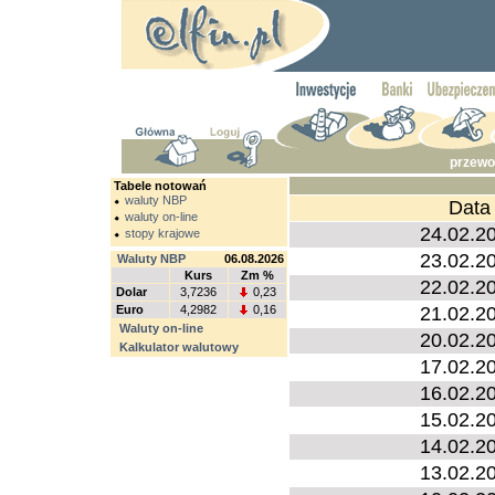
przewo
Tabele notowań
waluty NBP
Data
waluty on-line
24.02.2
stopy krajowe
23.02.2
Waluty NBP
06.08.2026
Kurs
Zm %
22.02.2
Dolar
3,7236
0,23
Euro
4,2982
0,16
21.02.2
Waluty on-line
20.02.2
Kalkulator walutowy
17.02.2
16.02.2
15.02.2
14.02.2
13.02.2