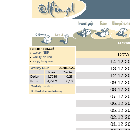
przewo
Tabele notowań
waluty NBP
Data
waluty on-line
14.12.2
stopy krajowe
13.12.2
Waluty NBP
06.08.2026
Kurs
Zm %
12.12.2
Dolar
3,7236
0,23
Euro
4,2982
0,16
09.12.2
Waluty on-line
08.12.2
Kalkulator walutowy
07.12.2
06.12.2
05.12.2
02.12.2
01.12.2