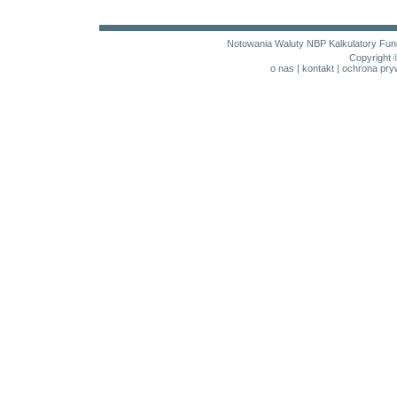
Notowania
Waluty NBP
Kalkulatory
Fun
Copyright 
o nas
|
kontakt
|
ochrona pry