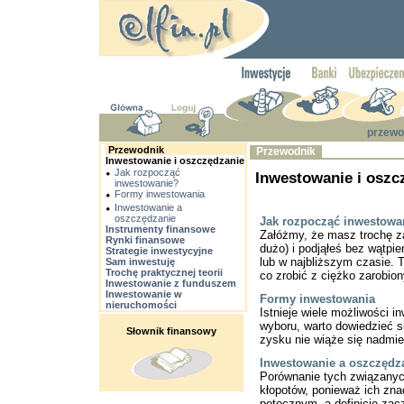
przewo
Przewodnik
Przewodnik
Inwestowanie i oszczędzanie
Jak rozpocząć
Inwestowanie i oszc
inwestowanie?
Formy inwestowania
Inwestowanie a
oszczędzanie
Jak rozpocząć inwestowa
Instrumenty finansowe
Załóżmy, że masz trochę z
Rynki finansowe
dużo) i podjąłeś bez wątpie
Strategie inwestycyjne
lub w najbliższym czasie. 
Sam inwestuję
Trochę praktycznej teorii
co zrobić z ciężko zarobio
Inwestowanie z funduszem
Inwestowanie w
Formy inwestowania
nieruchomości
Istnieje wiele możliwości 
wyboru, warto dowiedzieć 
Słownik finansowy
zysku nie wiąże się nadmie
Inwestowanie a oszczędz
Porównanie tych związany
kłopotów, ponieważ ich zna
potocznym, a definicje zac