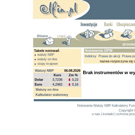
przewo
Notowania GPW
Tabele notowań
waluty NBP
Indeksy
Prawa do akcji
Prawa p
waluty on-line
nazwa rozpoczyna się 
stopy krajowe
Waluty NBP
06.08.2026
Brak instrumentów w wy
Kurs
Zm %
Dolar
3,7236
0,23
Euro
4,2982
0,16
Waluty on-line
Kalkulator walutowy
Notowania
Waluty NBP
Kalkulatory
Fun
Copyright 
o nas
|
kontakt
|
ochrona pry