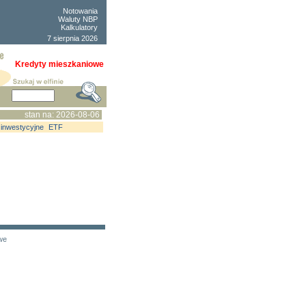
Notowania
Waluty NBP
Kalkulatory
7 sierpnia 2026
Kredyty mieszkaniowe
stan na: 2026-08-06
 inwestycyjne
ETF
owe