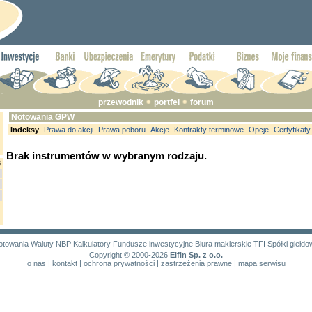
przewodnik
portfel
forum
Notowania GPW
Indeksy
Prawa do akcji
Prawa poboru
Akcje
Kontrakty terminowe
Opcje
Certyfikaty
Brak instrumentów w wybranym rodzaju.
6
otowania
Waluty NBP
Kalkulatory
Fundusze inwestycyjne
Biura maklerskie
TFI
Spółki giełd
Copyright © 2000-2026
Elfin Sp. z o.o.
o nas
|
kontakt
|
ochrona prywatności
|
zastrzeżenia prawne
|
mapa serwisu