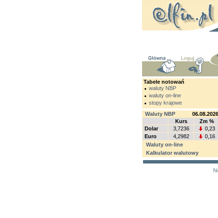
Tabele notowań
waluty NBP
waluty on-line
stopy krajowe
Waluty NBP
06.08.202
Kurs
Zm %
Dolar
3,7236
0,23
Euro
4,2982
0,16
Waluty on-line
Kalkulator walutowy
N