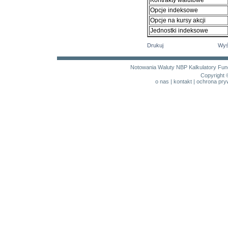
Kontrakty walutowe
Opcje indeksowe
Opcje na kursy akcji
Jednostki indeksowe
Drukuj
Wyś
Notowania
Waluty NBP
Kalkulatory
Fun
Copyright 
o nas
|
kontakt
|
ochrona pry