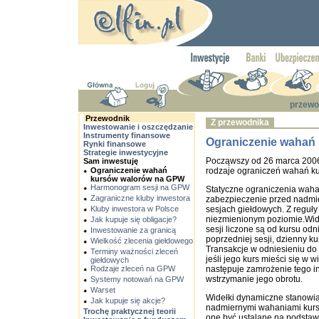
przewo
Przewodnik
Z przewodnika
Inwestowanie i oszczędzanie
Instrumenty finansowe
Ograniczenie wahań
Rynki finansowe
Strategie inwestycyjne
Począwszy od 26 marca 200
Sam inwestuję
Ograniczenie wahań
rodzaje ograniczeń wahań ku
kursów walorów na GPW
Harmonogram sesji na GPW
Statyczne ograniczenia wahań
Zagraniczne kluby inwestora
zabezpieczenie przed nadmie
Kluby inwestora w Polsce
sesjach giełdowych. Z reguły
niezmienionym poziomie.Wide
Jak kupuje się obligacje?
sesji liczone są od kursu od
Inwestowanie za granicą
poprzedniej sesji, dzienny ku
Wielkość zlecenia giełdowego
Transakcje w odniesieniu do
Terminy ważności zleceń
jeśli jego kurs mieści się w 
giełdowych
Rodzaje zleceń na GPW
następuje zamrożenie tego in
wstrzymanie jego obrotu.
Systemy notowań na GPW
Warset
Widełki dynamiczne stanowi
Jak kupuje się akcje?
nadmiernymi wahaniami kursó
Trochę praktycznej teorii
one być ustalane na podstawi